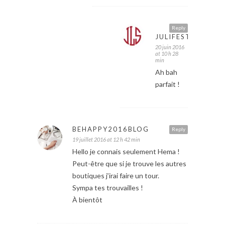
Reply
JULIFESTYLE
20 juin 2016
at 10 h 28
min
Ah bah
parfait !
BEHAPPY2016BLOG
Reply
19 juillet 2016 at 12 h 42 min
Hello je connais seulement Hema !
Peut-être que si je trouve les autres
boutiques j’irai faire un tour.
Sympa tes trouvailles !
À bientôt