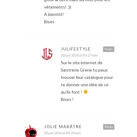
vêtements! :))
A bientôt!
Bises
JULIFESTYLE
Reply
20 juin 2016 at 8 h 27 min
Sur le site internet de
Søstrene Grene tu peux
trouver leur catalogue pour
te donner une idée de ce
qu’ils font !
Bises !
JOLIE MARÂTRE
Reply
20 juin 2016 at 8 h 29 min