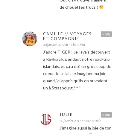
de chouettes trucs !
CAMILLE // VOYAGES
Reply
ET COMPAGNIE
30 janvier 2017 at 14 h 02 min
J’adore TIGER ! Je l’avais découvert
à Reykjavík, pendant notre road-trip
islandais, et ça a été un gros coup de
coeur. Je te laisse imaginer ma joie
quand j’ai appris qu’ils en ouvraient
un à Strasbourg ! ^^’
JULIE
Reply
30 janvier 2017 at 14 h 43 min
J’imagine aussi la joie de ton