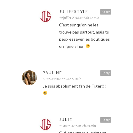
JULIFESTYLE
Reply
19 juillet 2016 at 13 h 16 min
C’est sûr qu’on ne les
trouve pas partout, mais tu
peux essayer les boutiques
en ligne sinon
PAULINE
Reply
10 août 2016 at 23 h 53 min
Je suis absolument fan de Tiger!!!
JULIE
Reply
11 août 2016 at 9 h 35 min
Oui, on y trouve vraiment