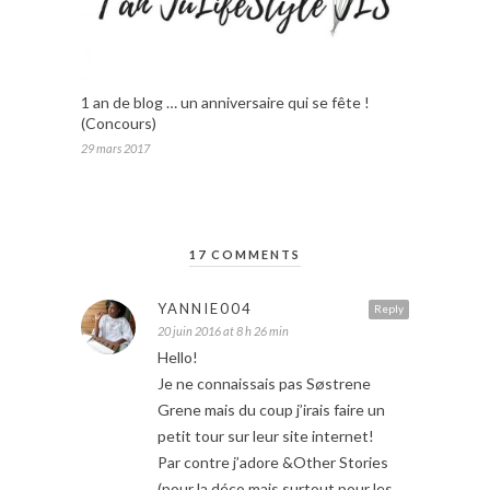
1 an de blog … un anniversaire qui se fête !
(Concours)
29 mars 2017
17 COMMENTS
YANNIE004
Reply
20 juin 2016 at 8 h 26 min
Hello!
Je ne connaissais pas Søstrene
Grene mais du coup j’irais faire un
petit tour sur leur site internet!
Par contre j’adore &Other Stories
(pour la déco mais surtout pour les