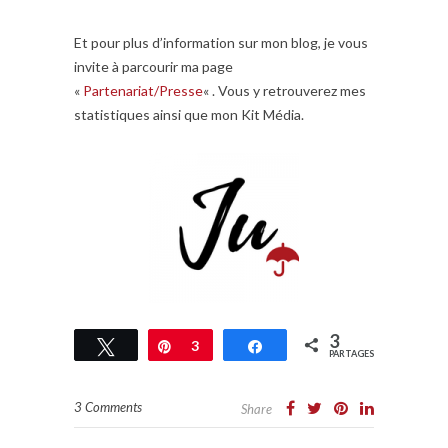
Et pour plus d’information sur mon blog, je vous
invite à parcourir ma page
«
Partenariat/Presse
« . Vous y retrouverez mes
statistiques ainsi que mon Kit Média.
3
Tweetez
Épingle
3
Partagez
PARTAGES
3 Comments
Share