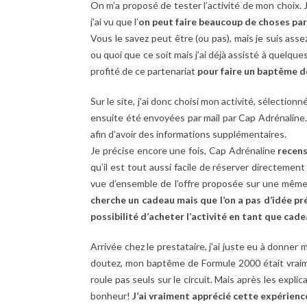
On m’a proposé de tester l’activité de mon choix. J
j’ai vu que l’
on peut faire beaucoup de choses par
Vous le savez peut être (ou pas), mais je suis as
ou quoi que ce soit mais j’ai déjà assisté à quelqu
profité de ce partenariat
pour faire un baptême 
Sur le site, j’ai donc choisi mon activité, sélectio
ensuite été envoyées par mail par Cap Adrénaline. J
afin d’avoir des informations supplémentaires.
Je précise encore une fois, Cap Adrénaline
recens
qu’il est tout aussi facile de réserver directement
vue d’ensemble de l’offre proposée sur une même
cherche un cadeau mais que l’on a pas d’idée pr
possibilité d’acheter l’activité en tant que ca
Arrivée chez le prestataire, j’ai juste eu à donne
doutez, mon baptême de Formule 2000 était vraim
roule pas seuls sur le circuit. Mais après les expli
bonheur!
J’ai vraiment apprécié cette expérienc