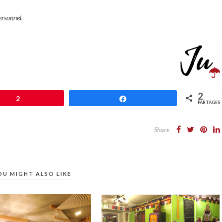
ersonnel.
2
2
Partagez
PARTAGES
Share
OU MIGHT ALSO LIKE