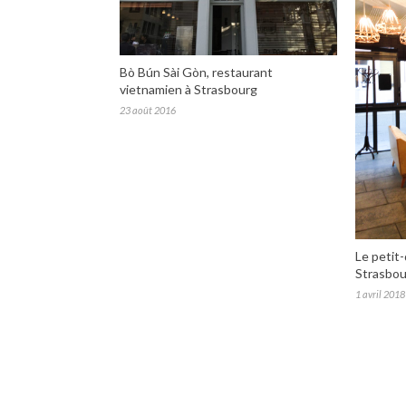
Bò Bún Sài Gòn, restaurant
vietnamien à Strasbourg
23 août 2016
Le petit-
Strasbou
1 avril 2018