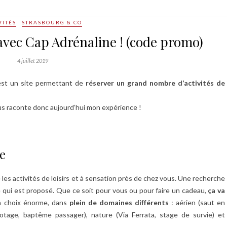
VITÉS
STRASBOURG & CO
avec Cap Adrénaline ! (code promo)
4 juillet 2019
est un site permettant de
réserver un grand nombre d’activités de
vous raconte donc aujourd’hui mon expérience !
e
s activités de loisirs et à sensation près de chez vous. Une recherche
e qui est proposé. Que ce soit pour vous ou pour faire un cadeau,
ça va
un choix énorme, dans
plein de domaines différents
: aérien (saut en
ilotage, baptême passager), nature (Via Ferrata, stage de survie) et