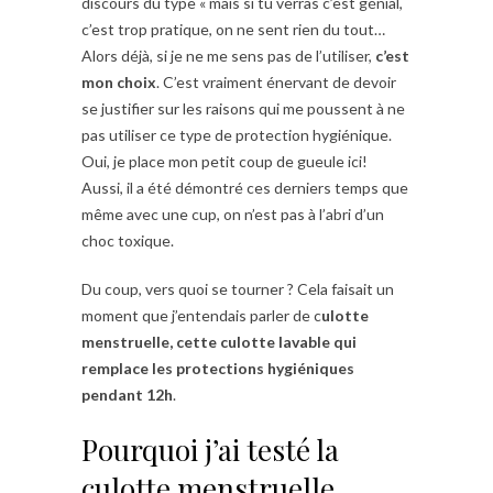
discours du type « mais si tu verras c’est génial,
c’est trop pratique, on ne sent rien du tout…
Alors déjà, si je ne me sens pas de l’utiliser,
c’est
mon choix
. C’est vraiment énervant de devoir
se justifier sur les raisons qui me poussent à ne
pas utiliser ce type de protection hygiénique.
Oui, je place mon petit coup de gueule ici!
Aussi, il a été démontré ces derniers temps que
même avec une cup, on n’est pas à l’abri d’un
choc toxique.
Du coup, vers quoi se tourner ? Cela faisait un
moment que j’entendais parler de c
ulotte
menstruelle, cette culotte lavable qui
remplace les protections hygiéniques
pendant 12h
.
Pourquoi j’ai testé la
culotte menstruelle