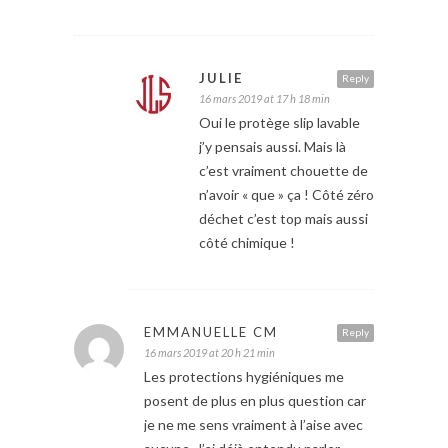
JULIE
Reply
16 mars 2019 at 17 h 18 min
Oui le protège slip lavable
j’y pensais aussi. Mais là
c’est vraiment chouette de
n’avoir « que » ça ! Côté zéro
déchet c’est top mais aussi
côté chimique !
EMMANUELLE CM
Reply
16 mars 2019 at 20 h 21 min
Les protections hygiéniques me
posent de plus en plus question car
je ne me sens vraiment à l’aise avec