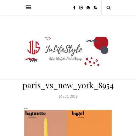
paris_vs_new_york_895428472
10 août 2016