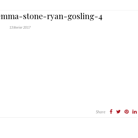
-emma-stone-ryan-gosling-4
13 février 2017
Share