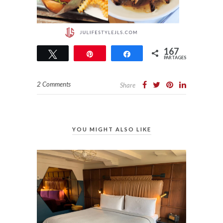
167
Tweetez
Épingle
Partagez
PARTAGES
167
2 Comments
Share
YOU MIGHT ALSO LIKE