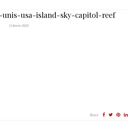
-unis-usa-island-sky-capitol-reef
11 février 2020
Share